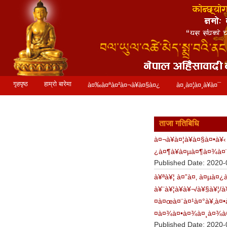
गृहपृष्ठ
हाम्रो बारेमा
à¤‰à¤ªà¤²à¤¬à¥à¤§à¤¿
à¤¸à¤¦à¤¸à¥à¤¯
à¤¸à¤®à¥à¤ªà¤°à¥à¤•
à¤¸à¥à¤à¤¾à¤¬
ताजा गतिबिधि
à¤¬à¥à¤¦à¥à¤§à¤•à¥
¿à¤¶à¥à¤µà¤¶à¤¾à¤
Published Date: 2020-
à¥ªà¥¦ à¤”à¤‚ à¤µà¤
à¥¨à¥¦à¥­à¥¬/à¥§à¥¦
¤à¤œà¤¨à¤¹à¤°à¥‚à¤•
¤à¤¾à¤•à¤¾à¤¸à¤¾à¤¥
Published Date: 2020-