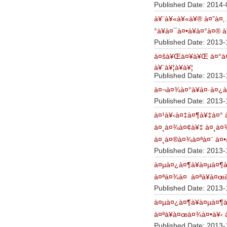
Published Date: 2014-
à¥¨à¥«à¥«à¥® à¤”à¤‚
°à¥à¤¯à¤•à¥à¤°à¤® à
Published Date: 2013-
à¤šà¥Œà¤¥à¥Œ à¤°à¤¾
à¥¨à¥¦à¥­à¥¦
Published Date: 2013-
à¤¬à¤¾à¤°à¥à¤·à¤¿à¤
Published Date: 2013-
à¤¹à¥‹à¤‡à¤¶à¥‡à¤°
à¤¸à¤¾à¤¢à¥‡ à¤¸à¤¾
à¤¸à¤®à¤¾à¤ªà¤¨ à¤•
Published Date: 2013-
à¤µà¤¿à¤¶à¥à¤µà¤¶
à¤ªà¤¾à¤ à¤ªà¥à¤œà
Published Date: 2013-
à¤µà¤¿à¤¶à¥à¤µà¤¶
à¤ªà¥à¤œà¤¾à¤•à¥‹ 
Published Date: 2013-