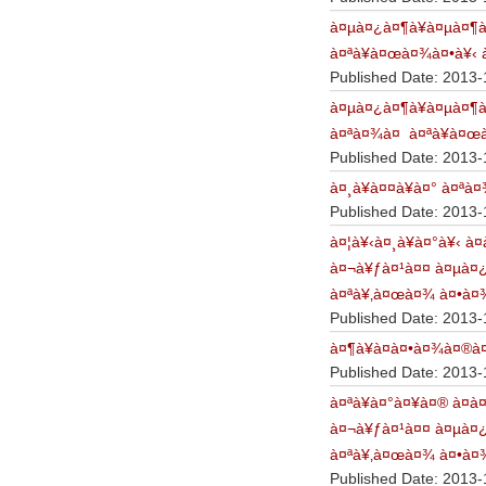
à¤µà¤¿à¤¶à¥à¤µà¤¶
à¤ªà¥à¤œà¤¾à¤•à¥‹ 
Published Date: 2013-
à¤µà¤¿à¤¶à¥à¤µà¤¶
à¤ªà¤¾à¤ à¤ªà¥à¤œà
Published Date: 2013-
à¤¸à¥à¤¤à¥à¤° à¤ª
Published Date: 2013-
à¤¦à¥‹à¤¸à¥à¤°à¥‹ à
à¤¬à¥ƒà¤¹à¤¤ à¤µà¤
à¤ªà¥‚à¤œà¤¾ à¤•à¤¾
Published Date: 2013-
à¤¶à¥à¤­à¤•à¤¾à¤®à
Published Date: 2013-
à¤ªà¥à¤°à¤¥à¤® à¤
à¤¬à¥ƒà¤¹à¤¤ à¤µà¤
à¤ªà¥‚à¤œà¤¾ à¤•à¤¾
Published Date: 2013-