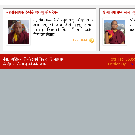
महासंघनायक रिन्पोछे गरु ज्यू को परिचय
खेन्पो पेमा सम्बा लामा ज
महासंघ नायक रिन्पोछे गुरु भिक्षु कर्म ज्ञानसागर
खेन
लामा ज्यू को जन्म बि.सं. १९९३ सालमा
२ ग
मकवानुर जिल्लाको चिसापानी भन्‍ने ठाउँमा
वडा
पिता कर्म छेवाङ
थप जानकारी
नेपाल अहिंसावादी बौद्ध धर्म विश्व शान्ति चक्र संघ
Total Hit : 353
केन्द्रिय कार्यालय दाउन्ने पर्वत अमरवन
Design By :
CNI