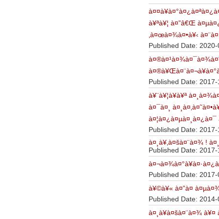
à¤¤à¥à¤°à¤¿à¤ªà¤¿à
à¥ªà¥¦ à¤”â€Œ à¤µà¤
‚à¤œà¤¾à¤•à¥‹ à¤¨à¤
Published Date: 2020-
à¤®à¤¹à¤¾à¤¯à¤¾à¤¨
à¤®à¥Œà¤¨à¤¬à¥à¤°à
Published Date: 2017-
à¥¨à¥¦à¥­à¥ª à¤¸à¤¾à
à¤¯à¤¸ à¤¸à¤‚à¤˜à¤•à
à¤¦à¤¿à¤µà¤¸à¤¿à¤¯ 
Published Date: 2017-
à¤¸à¥‚à¤šà¤¨à¤¾ ! à¤
Published Date: 2017-
à¤¬à¤¾à¤°à¥à¤·à¤¿à¤
Published Date: 2017-
à¥©à¥« à¤”à¤ à¤µà¤
Published Date: 2014-
à¤¸à¥à¤šà¤¨à¤¾ à¥¤ 