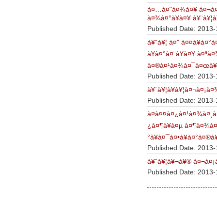
à¤…à¤¨à¤¾à¤¥ à¤¬à¤
à¤¾à¤°à¥à¤¥ à¥¨à¥¦à¥
Published Date: 2013-
à¥¨à¥¦ à¤” à¤¤à¥à¤
à¥à¤°à¤¨à¥à¤¥ à¤ª
à¤®à¤¹à¤¾à¤¯à¤œà¥à
Published Date: 2013-
à¥¨à¥¦à¥­à¥¦à¤¬à¤¡à¤
Published Date: 2013-
à¤à¤¤à¤¿à¤¹à¤¾à¤¸à
¿à¤¶à¥à¤µ à¤¶à¤¾à¤
°à¥à¤¯à¤•à¥à¤°à¤®à¥
Published Date: 2013-
à¥¨à¥¦à¥¬à¥® à¤¬à¤¡à
Published Date: 2013-