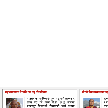
महासंघनायक रिन्पोछे गरु ज्यू को परिचय
खेन्पो पेमा सम्बा लामा ज
महासंघ नायक रिन्पोछे गुरु भिक्षु कर्म ज्ञानसागर
खेन
लामा ज्यू को जन्म बि.सं. १९९३ सालमा
२ ग
मकवानुर जिल्लाको चिसापानी भन्‍ने ठाउँमा
वडा