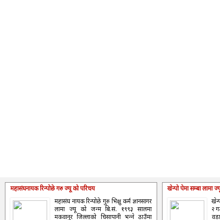
महासंघनायक रिन्पोछे गरु ज्यू को परिचय
खेन्पो पेमा सम्बा लामा ज
महासंघ नायक रिन्पोछे गुरु भिक्षु कर्म ज्ञानसागर
खेन
लामा ज्यू को जन्म बि.सं. १९९३ सालमा
२ ग
मकवानुर जिल्लाको चिसापानी भन्‍ने ठाउँमा
वडा