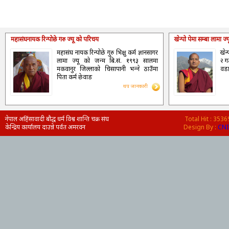
महासंघनायक रिन्पोछे गरु ज्यू को परिचय
खेन्पो पेमा सम्बा लामा ज
महासंघ नायक रिन्पोछे गुरु भिक्षु कर्म ज्ञानसागर
खेन
लामा ज्यू को जन्म बि.सं. १९९३ सालमा
२ ग
मकवानुर जिल्लाको चिसापानी भन्‍ने ठाउँमा
वडा
पिता कर्म छेवाङ
थप जानकारी
नेपाल अहिंसावादी बौद्ध धर्म विश्व शान्ति चक्र संघ
Total Hit : 353
केन्द्रिय कार्यालय दाउन्ने पर्वत अमरवन
Design By :
CNI