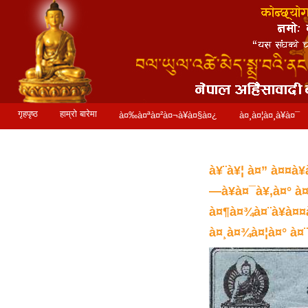
गृहपृष्ठ
हाम्रो बारेमा
à¤‰à¤ªà¤²à¤¬à¥à¤§à¤¿
à¤¸à¤¦à¤¸à¥à¤¯
à¤¸à¤®à¥à¤ªà¤°à¥à¤•
à¤¸à¥à¤à¤¾à¤¬
à¥¨à¥¦ à¤” à¤¤à
—à¥à¤¯à¥‚à¤° à
à¤¶à¤¾à¤¨à¥à¤¤
à¤¸à¤¾à¤¦à¤° à¤